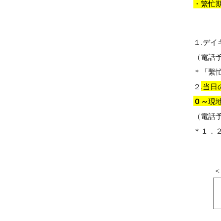
・繁忙期
１.デ
（電話
＊「繫
２
.当
０～
現
（電話
＊１．