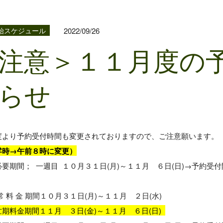
2022/09/26
始スケジュール
注意＞１１月度の
らせ
度より予約受付時間も変更されておりますので、ご注意願います。
零時→午前８時に変更）
必要期間； 一週目 １０月３１日(月)～１１月 ６日(日)→予約
 料 金 期間１０月３１日(月)～１１月 ２日(水)
忙期料金期間１１月 ３日(金)～１１月 ６日(日)