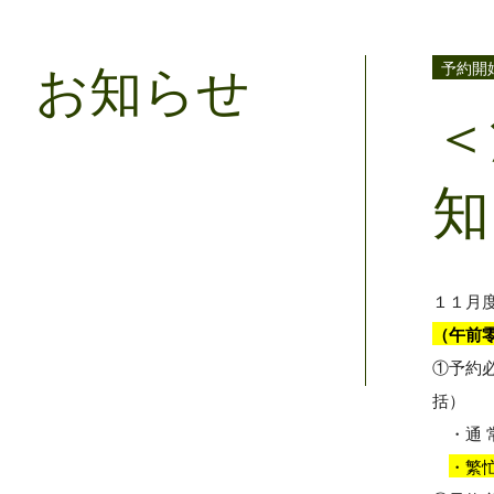
お知らせ
予約開
＜
知
１１月
（午前
①予約
括）
・通 常
・繁