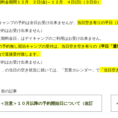
料金期間１２月 ２日(金)～１２月 ４日(日)（３日分）
イキャンプの予約は全日お受け出来ませんが、
当日空き有りの平日（
予約はお受け出来ません）
忙期料金日」はデイキャンプのご利用はお受け出来ません。
日の予約無し宿泊キャンプの受付は、当日空き空き有りの
（平日「通
地で直接受付致します。
予約はお受け出来ません）
２．の当日の空き状況に就いては、「営業カレンダー」で
「当日空
＜注意＞１０月以降の予約開始日について（改訂
版）