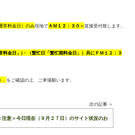
通常料金日）のみ
現地で
ＡＭ１２：３０～
直接受付致します。
常料金日」)・（繁忙日「繁忙期料金日」）共にＰＭ１２：３
き」
をご確認の上、ご来場願います。
＜注意＞今日現在（９月２７日）のサイト状況のお
知らせ