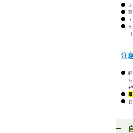
ス
西
テ
そ
（
注
静
を
※
最
お