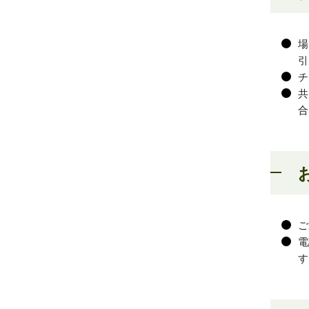
場
引
チ
共
合
ご
電
す