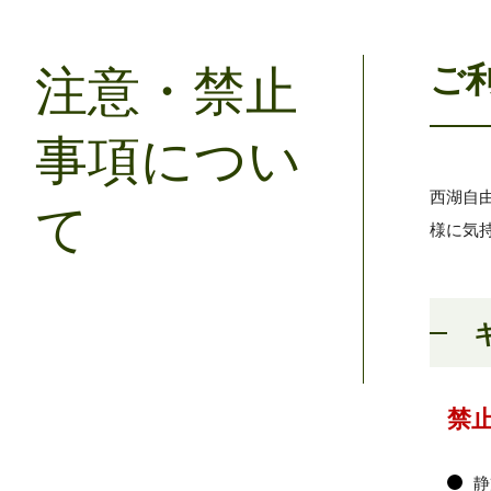
ご
注意・禁止
事項につい
西湖自
て
様に気
禁
静