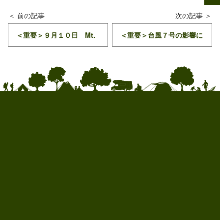
＜重要＞９月１０日 Mt.
＜重要＞台風７号の影響に
富士トライアスロン開催に
因る悪天候のお知らせ（１
伴う交通規制について
５日午後６時更新）