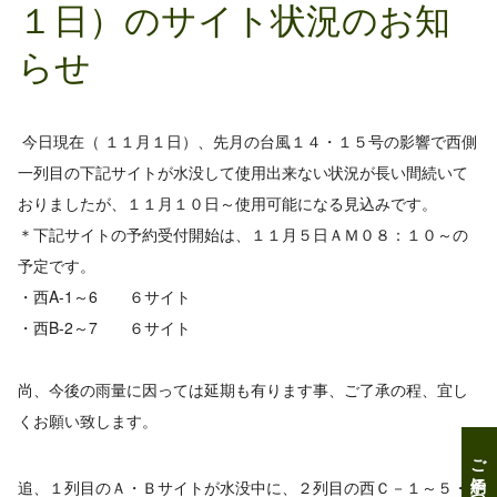
１日）のサイト状況のお知
らせ
今日現在（ １１月１日）、先月の台風１４・１５号の影響で西側
一列目の下記サイトが水没して使用出来ない状況が長い間続いて
おりましたが、１１月１０日～使用可能になる見込みです。
＊下記サイトの予約受付開始は、１１月５日ＡＭ０８：１０～の
予定です。
・西A-1～6 ６サイト
・西B-2～7 ６サイト
尚、今後の雨量に因っては延期も有ります事、ご了承の程、宜し
くお願い致します。
ご予約について
追、１列目のＡ・Ｂサイトが水没中に、２列目の西Ｃ－１～５・