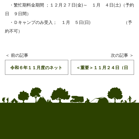
・繁忙期料金期間 ；１２月２７日(金)～ １月 ４日(土)（予約
日 ９日間）
・Ｄキャンプのみ受入； １月 ５日(日) （予
約不可）
令和６年１１月度のネット
＜重要＞１１月２４日（日
予約開始日程のお知らせ
曜日）富士山マラソンの開
催よるチェックＩＮ・ＯＵ
Ｔ時間変更に就いて